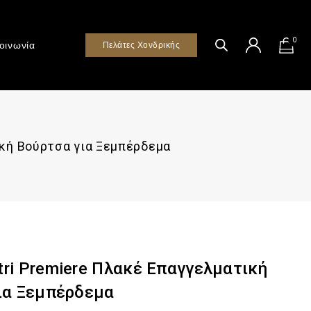
0
οινωνία
Πελάτες Χονδρικής
ική Βούρτσα για Ξεμπέρδεμα
ri Premiere Πλακέ Επαγγελματική
ια Ξεμπέρδεμα