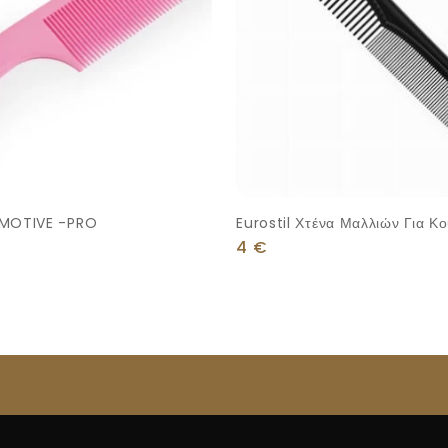
 MOTIVE -PRO
Eurostil Χτένα Μαλλιών Για Κ
Μαύρη
4
€