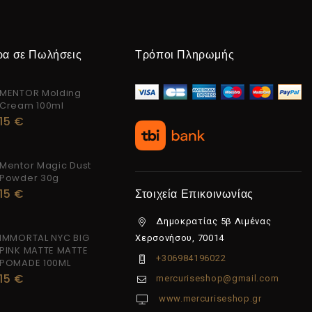
ρα σε Πωλήσεις
Τρόποι Πληρωμής
MENTOR Molding
Cream 100ml
15
€
Mentor Magic Dust
Powder 30g
15
€
Στοιχεία Επικοινωνίας
Δημοκρατίας 5β Λιμένας
IMMORTAL NYC BIG
Χερσονήσου, 70014
PINK MATTE MATTE
+306984196022
POMADE 100ML
15
€
mercuriseshop@gmail.com
www.mercuriseshop.gr