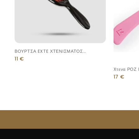
ΒΟΥΡΤΣΑ EXTE ΧΤΕΝΙΣΜΑΤΟΣ
ΜΑΛΑΚΗ ΤΡΙΧΑ
11
€
Xτενα ΡΟΖ
17
€