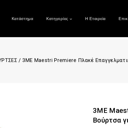
Κατάστημα
Κατηγορίες
Η Εταιρεία
Επικ
ΥΡΤΣΕΣ
/
3ME Maestri Premiere Πλακέ Επαγγελματ
3ME Maest
Βούρτσα γ