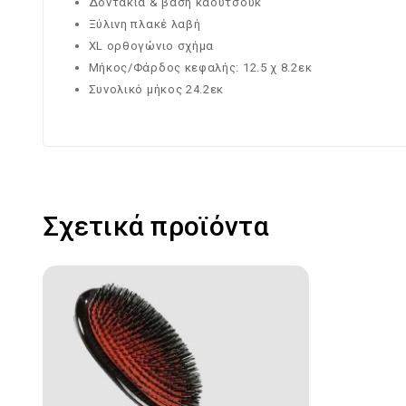
Δοντάκια & βάση καουτσούκ
Ξύλινη πλακέ λαβή
XL ορθογώνιο σχήμα
Μήκος/Φάρδος κεφαλής: 12.5 χ 8.2εκ
Συνολικό μήκος 24.2εκ
Σχετικά προϊόντα