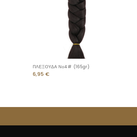
ΠΛΕΞΟΥΔΑ Νο4# (165gr)
6,95
€