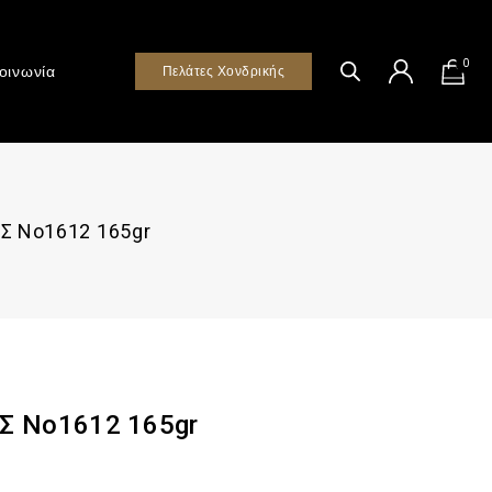
0
οινωνία
Πελάτες Χονδρικής
Σ Νο1612 165gr
Σ Νο1612 165gr