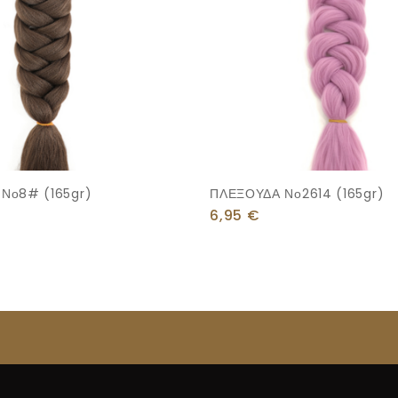
Νο8# (165gr)
ΠΛΕΞΟΥΔΑ Νο2614 (165gr)
6,95
€