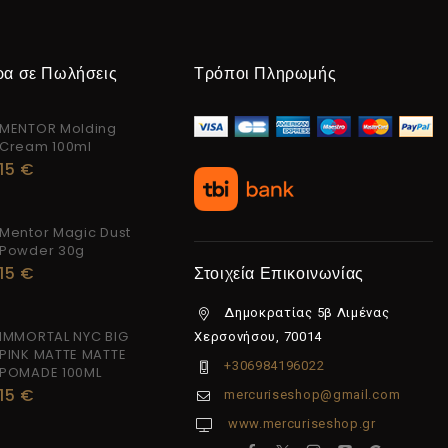
ρα σε Πωλήσεις
Τρόποι Πληρωμής
MENTOR Molding
Cream 100ml
15
€
Mentor Magic Dust
Powder 30g
15
€
Στοιχεία Επικοινωνίας
Δημοκρατίας 5β Λιμένας
IMMORTAL NYC BIG
Χερσονήσου, 70014
PINK MATTE MATTE
+306984196022
POMADE 100ML
15
€
mercuriseshop@gmail.com
www.mercuriseshop.gr