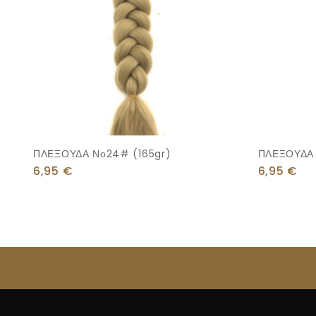
ΠΛΕΞΟΥΔΑ Νο24# (165gr)
ΠΛΕΞΟΥΔΑ 
6,95
€
6,95
€