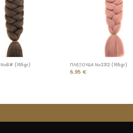
Νο8# (165gr)
ΠΛΕΞΟΥΔΑ Νο2312 (165gr)
6,95
€