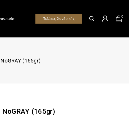
0
οινωνία
Πελάτες Χονδρικής
ΝοGRAY (165gr)
ΝοGRAY (165gr)