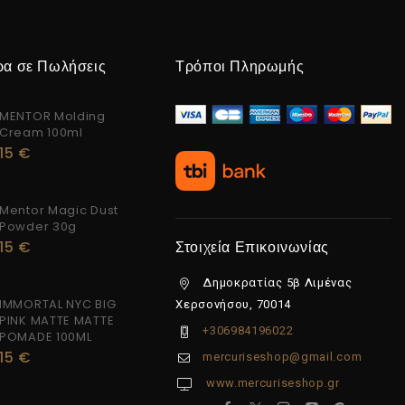
ρα σε Πωλήσεις
Τρόποι Πληρωμής
MENTOR Molding
Cream 100ml
15
€
Mentor Magic Dust
Powder 30g
15
€
Στοιχεία Επικοινωνίας
Δημοκρατίας 5β Λιμένας
IMMORTAL NYC BIG
Χερσονήσου, 70014
PINK MATTE MATTE
+306984196022
POMADE 100ML
15
€
mercuriseshop@gmail.com
www.mercuriseshop.gr