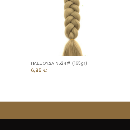
ΠΛΕΞΟΥΔΑ Νο24# (165gr)
6,95
€