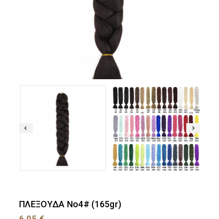
ΠΛΕΞΟΥΔΑ Νο4# (165gr)
6,95
€