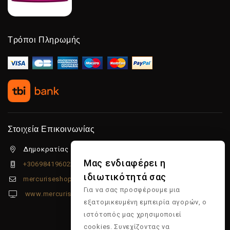
Τρόποι Πληρωμής
Στοιχεία Επικοινωνίας
Δημοκρατίας 5β Λιμένας Χερσονήσου, 70014
Μας ενδιαφέρει η
+306984196022
ιδιωτικότητά σας
mercuriseshop@gmail.com
Για να σας προσφέρουμε μια
www.mercuriseshop.gr
εξατομικευμένη εμπειρία αγορών, ο
ιστότοπός μας χρησιμοποιεί
cookies. Συνεχίζοντας να