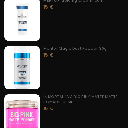
MENTOR Molding Cream 100ml
15
€
Mentor Magic Dust Powder 30g
15
€
IMMORTAL NYC BIG PINK MATTE MATTE
POMADE 100ML
15
€