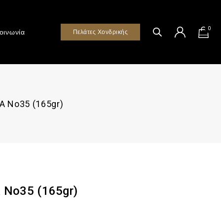
0
οινωνία
Πελάτες Χονδρικής
 Νο35 (165gr)
Νο35 (165gr)