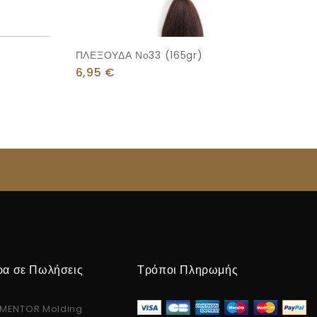
ΠΛΕΞΟΥΔΑ Νο33 (165gr)
6,95
€
ρα σε Πωλήσεις
Τρόποι Πληρωμής
MENTOR Molding