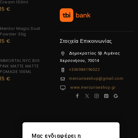
Cream 100ml
15
€
Mentor Magic Dust
Powder 30g
15
€
Στοιχεία Επικοινωνίας
Δημοκρατίας 5β Λιμένας
IMMORTAL NYC BIG
Χερσονήσου, 70014
PINK MATTE MATTE
+306984196022
POMADE 100ML
15
€
mercuriseshop@gmail.com
www.mercuriseshop.gr
Μας ενδιαφέρει η