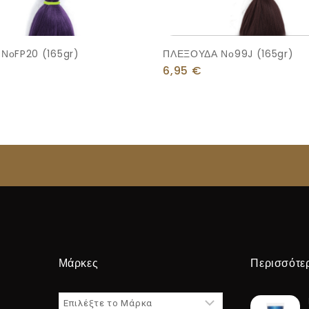
ΝοFP20 (165gr)
ΠΛΕΞΟΥΔΑ Νο99J (165gr)
6,95
€
Μάρκες
Περισσότε