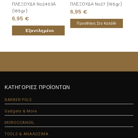
ΠΛΕΞΟΥΔΑ Νο2403Α
ΠΛΕΞΟΥΔΑ Νο27 (165gr)
(165gr)
6,95
€
6,95
€
Προσθήκη Στο Καλάθι
ΚΑΤΗΓΟΡΙΕΣ ΠΡΟΪΟΝΤΩΝ
BARBER POLE
Gadgets & More
MOROCCANOIL
TOOLS & ΑΝΑΛΩΣΙΜΑ