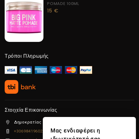
POMADE 100ML
15
€
Τρόποι Πληρωμής
Στοιχεία Επικοινωνίας
Δημοκρατίας 5β Λιμένας Χερσονήσου, 70014
Μας ενδιαφέρει η
+306984196022
ιδιωτικότητά σας