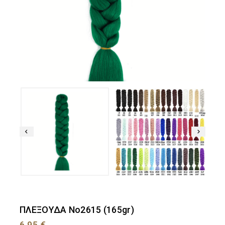
ΠΛΕΞΟΥΔΑ Νο2615 (165gr)
6,95
€