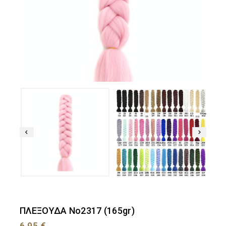
ΠΛΕΞΟΥΔΑ Νο2317 (165gr)
6,95
€