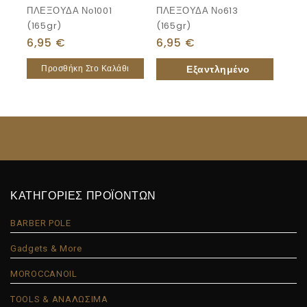
ΠΛΕΞΟΥΔΑ Νο1001
ΠΛΕΞΟΥΔΑ Νο613
(165gr)
(165gr)
6,95
€
6,95
€
Προσθήκη Στο Καλάθι
ΚΑΤΗΓΟΡΙΕΣ ΠΡΟΪΟΝΤΩΝ
BARBER POLE
Gadgets & More
MOROCCANOIL
TOOLS & ΑΝΑΛΩΣΙΜΑ