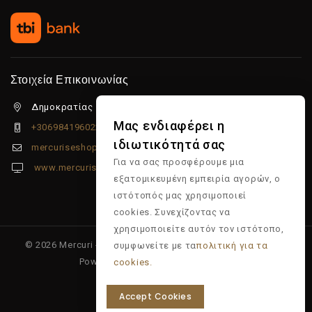
Στοιχεία Επικοινωνίας
Δημοκρατίας 5β Λιμένας Χερσονήσου, 70014
Μας ενδιαφέρει η
+306984196022
ιδιωτικότητά σας
mercuriseshop@gmail.com
Για να σας προσφέρουμε μια
www.mercuriseshop.gr
εξατομικευμένη εμπειρία αγορών, ο
ιστότοπός μας χρησιμοποιεί
cookies. Συνεχίζοντας να
χρησιμοποιείτε αυτόν τον ιστότοπο,
© 2026 Mercuri - Είδη κομμωτηρίου - Επώνυμα προϊόντα -
συμφωνείτε με τα
πολιτική για τα
Powered & Supported by
Multiapp
cookies.
Accept Cookies