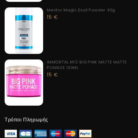
Mentor Magic Dust Powder 30g
15
€
IMMORTAL NYC BIG PINK MATTE MATTE
POMADE 100ML
15
€
Τρόποι Πληρωμής