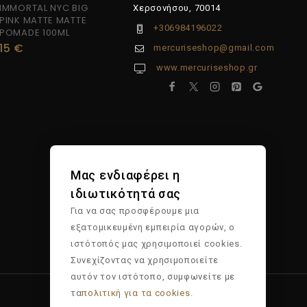
IMMORTAL NYC BIG
Χερσονήσου, 70014
PINK MATTE MATTE
+306984196022
POMADE 100ML
15
€
mercuriseshop@gmail.com
www.mercuriseshop.gr
Μας ενδιαφέρει η
ιδιωτικότητά σας
Για να σας προσφέρουμε μια
εξατομικευμένη εμπειρία αγορών, ο
ιστότοπός μας χρησιμοποιεί cookies.
Συνεχίζοντας να χρησιμοποιείτε
αυτόν τον ιστότοπο, συμφωνείτε με
τα
πολιτική για τα cookies.