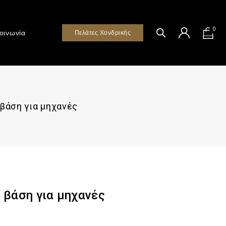
0
οινωνία
Πελάτες Χονδρικής
βάση για μηχανές
 βάση για μηχανές