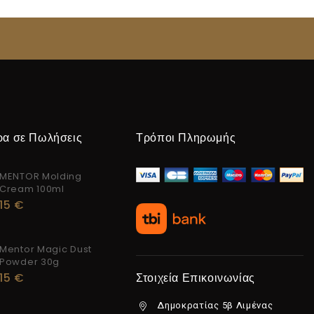
ρα σε Πωλήσεις
Τρόποι Πληρωμής
MENTOR Molding
Cream 100ml
15
€
Mentor Magic Dust
Powder 30g
15
€
Στοιχεία Επικοινωνίας
Δημοκρατίας 5β Λιμένας