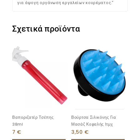
για άψογη οργάνωση εργαλείων κουρέματος.”
Σχετικά προϊόντα
Βαποριζατέρ Τσέπης
Βούρτσα Σιλικόνης Για
38ml
Μασάζ Κεφαλής 1τμχ
7
€
3,50
€