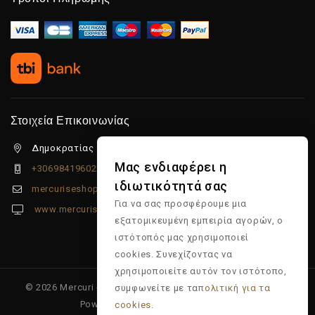
Στοιχεία Επικοινωνίας
Δημοκρατίας 5β Λιμένας Χερσονήσου, 70014
Μας ενδιαφέρει η
+306984196022
ιδιωτικότητά σας
mercuriseshop@gmail.com
Για να σας προσφέρουμε μια
www.mercuriseshop.gr
εξατομικευμένη εμπειρία αγορών, ο
ιστότοπός μας χρησιμοποιεί
cookies. Συνεχίζοντας να
χρησιμοποιείτε αυτόν τον ιστότοπο,
© 2026 Mercuri - Είδη κομμωτηρίου - Επώνυμα προϊόντα -
συμφωνείτε με τα
πολιτική για τα
Powered & Supported by
Multiapp
cookies.