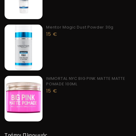
Mentor Magic Dust Powder 30g
15
€
IMMORTAL NYC BIG PINK MATTE MATTE
POMADE 100ML
15
€
Τρόποι Πληρωμής