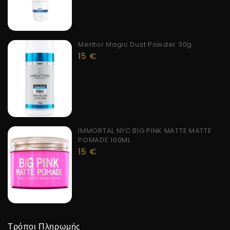
Mentor Magic Dust Powder 30g
15
€
IMMORTAL NYC BIG PINK MATTE MATTE
POMADE 100ML
15
€
Τρόποι Πληρωμής