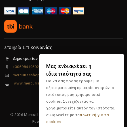
Στοιχεία Επικοινωνίας
Δημοκρατίας 5β Λιμένας Χερσονήσου, 70014
Μας ενδιαφέρει η
+306984196022
ιδιωτικότητά σας
mercuriseshop@gmail.com
Για να σας προσφέρουμε μια
www.mercuriseshop.gr
εξατομικευμένη εμπειρία αγορών, ο
ιστότοπός μας χρησιμοποιεί
cookies. Συνεχίζοντας να
χρησιμοποιείτε αυτόν τον ιστότοπο,
© 2026 Mercuri - Είδη κομμωτηρίου - Επώνυμα προϊόντα -
συμφωνείτε με τα
πολιτική για τα
Powered & Supported by
Multiapp
cookies.