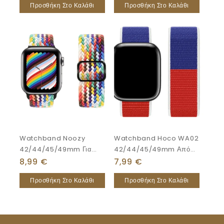
Προσθήκη Στο Καλάθι
Προσθήκη Στο Καλάθι
Storm Black With Grey
Watchband Noozy
Watchband Hoco WA02
42/44/45/49mm Για
42/44/45/49mm Από
Apple Watch
Nylon Για Apple Watch
8,99
€
7,99
€
1/2/3/4/5/6/7/8/9/se/ultra
Series
Προσθήκη Στο Καλάθι
Προσθήκη Στο Καλάθι
1/ultra 2 Μαύρο Nylon
1/2/3/4/5/6/7/8/SE/Ultra
Woven Band
Russian Style