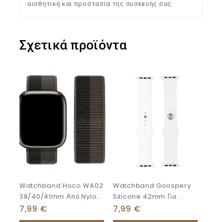
αισθητική και προστασία της συσκευής σας.
Σχετικά προϊόντα
Watchband Hoco WA02
Watchband Goospery
38/40/41mm Από Nylon
Silicone 42mm Για
Για Apple Watch Series
Apple Watch Series
7,99
€
7,99
€
1/2/3/4/5/6/7/8/SE
4/3/2/1 Λευκό