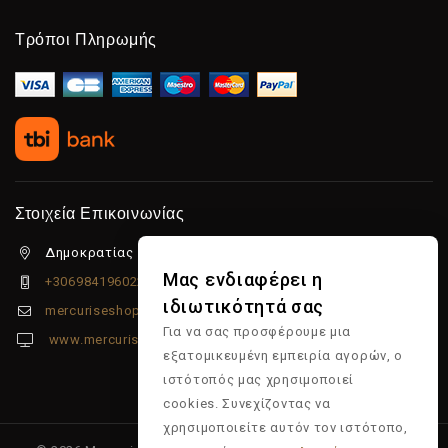
Τρόποι Πληρωμής
Στοιχεία Επικοινωνίας
Δημοκρατίας 5β Λιμένας Χερσονήσου, 70014
Μας ενδιαφέρει η
+306984196022
ιδιωτικότητά σας
mercuriseshop@gmail.com
Για να σας προσφέρουμε μια
www.mercuriseshop.gr
εξατομικευμένη εμπειρία αγορών, ο
ιστότοπός μας χρησιμοποιεί
cookies. Συνεχίζοντας να
χρησιμοποιείτε αυτόν τον ιστότοπο,