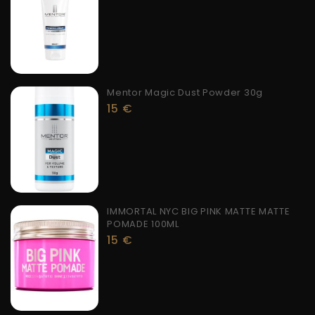
Mentor Magic Dust Powder 30g
15
€
IMMORTAL NYC BIG PINK MATTE MATTE
POMADE 100ML
15
€