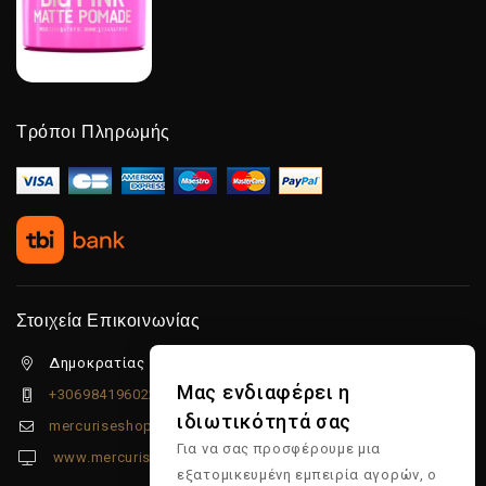
Τρόποι Πληρωμής
Στοιχεία Επικοινωνίας
Δημοκρατίας 5β Λιμένας Χερσονήσου, 70014
Μας ενδιαφέρει η
+306984196022
ιδιωτικότητά σας
mercuriseshop@gmail.com
Για να σας προσφέρουμε μια
www.mercuriseshop.gr
εξατομικευμένη εμπειρία αγορών, ο