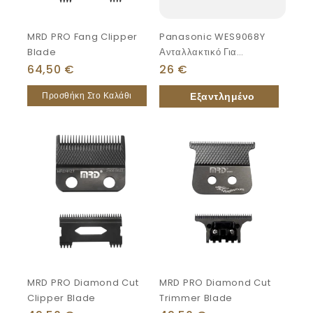
MRD PRO Fang Clipper
Panasonic WES9068Y
Blade
Ανταλλακτικό Για
Ξυριστικές Μηχανές
64,50
€
26
€
Προσθήκη Στο Καλάθι
MRD PRO Diamond Cut
MRD PRO Diamond Cut
Clipper Blade
Trimmer Blade