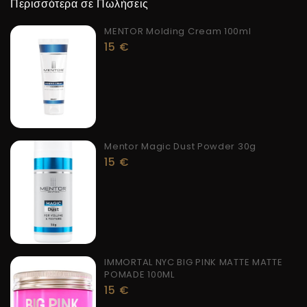
Περισσότερα σε Πωλήσεις
MENTOR Molding Cream 100ml
15
€
Mentor Magic Dust Powder 30g
15
€
IMMORTAL NYC BIG PINK MATTE MATTE
POMADE 100ML
15
€