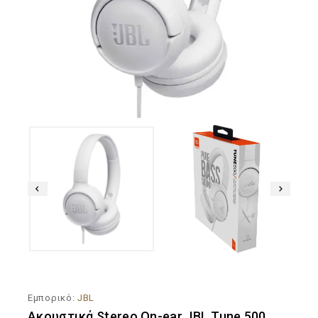
Εμπορικό:
JBL
Ακουστικά Stereo On-ear JBL Tune 500