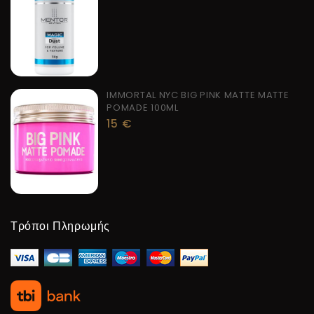
IMMORTAL NYC BIG PINK MATTE MATTE
POMADE 100ML
15
€
Τρόποι Πληρωμής