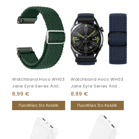
Watchband Hoco WH03
Watchband Hoco WH03
Jane Eyre Series Από
Jane Eyre Series Από
Ultra-Thin Nylon Για
Ultra-Thin Nylon Για
8,99
€
8,99
€
Samsung Huawei
Samsung Huawei
Προσθήκη Στο Καλάθι
Προσθήκη Στο Καλάθι
Xiaomi Vivo Κα 20mm
Xiaomi Vivo Κα 22mm
Universal Πράσινο
Universal Σκούρο Μπλε