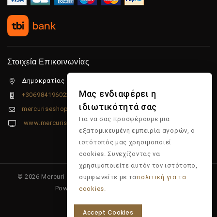
Στοιχεία Επικοινωνίας
Δημοκρατίας 5β Λιμένας Χερσονήσου, 70014
Μας ενδιαφέρει η
+306984196022
ιδιωτικότητά σας
mercuriseshop@gmail.com
Για να σας προσφέρουμε μια
www.mercuriseshop.gr
εξατομικευμένη εμπειρία αγορών, ο
ιστότοπός μας χρησιμοποιεί
cookies. Συνεχίζοντας να
χρησιμοποιείτε αυτόν τον ιστότοπο,
© 2026 Mercuri - Είδη κομμωτηρίου - Επώνυμα προϊόντα -
συμφωνείτε με τα
πολιτική για τα
Powered & Supported by
Multiapp
cookies.
Accept Cookies