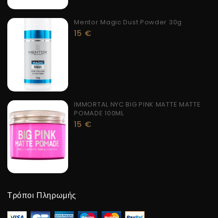
Mentor Magic Dust Powder 30g
15
€
IMMORTAL NYC BIG PINK MATTE MATTE
POMADE 100ML
15
€
Τρόποι Πληρωμής