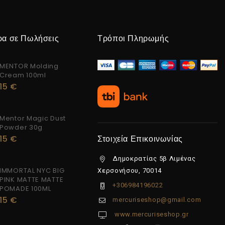
ρα σε Πωλήσεις
Τρόποι Πληρωμής
MENTOR Molding
Cream 100ml
15
€
Mentor Magic Dust
Powder 30g
15
€
Στοιχεία Επικοινωνίας
Δημοκρατίας 5β Λιμένας
IMMORTAL NYC BIG
Χερσονήσου, 70014
PINK MATTE MATTE
+306984196022
POMADE 100ML
15
€
mercuriseshop@gmail.com
www.mercuriseshop.gr