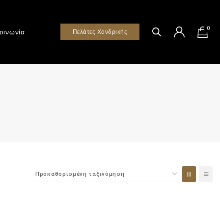
0
οινωνία
Πελάτες Χονδρικής