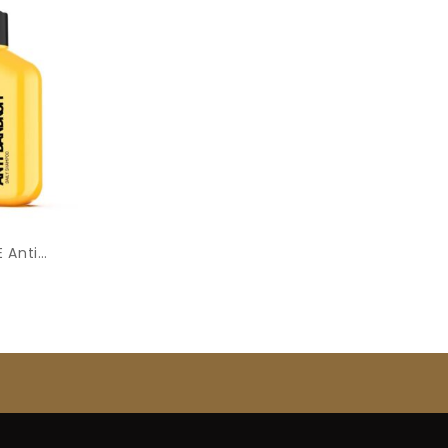
 Anti
poo 500ml