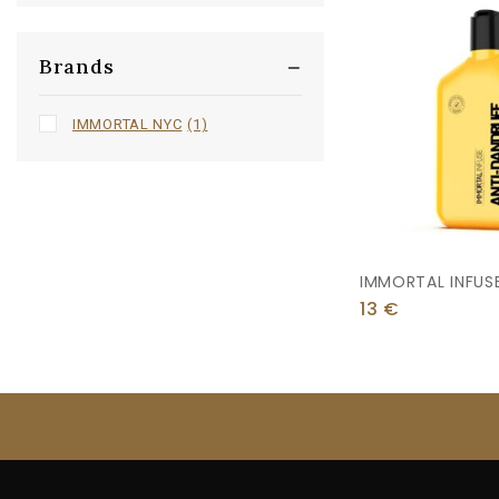
Brands
IMMORTAL NYC
(1)
IMMORTAL INFUSE
Dandruff Sham
13
€
Σαμπουάν