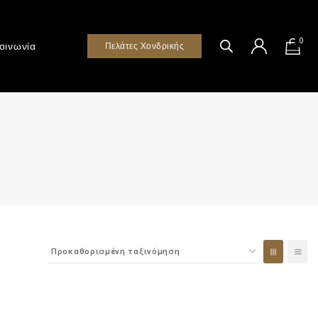
0
οινωνία
Πελάτες Χονδρικής