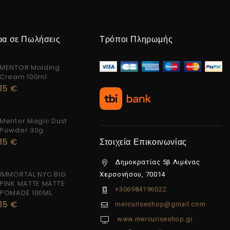
ρα σε Πωλήσεις
Τρόποι Πληρωμής
MENTOR Molding
Cream 100ml
15
€
Mentor Magic Dust
Powder 30g
15
€
Στοιχεία Επικοινωνίας
Δημοκρατίας 5β Λιμένας
IMMORTAL NYC BIG
Χερσονήσου, 70014
PINK MATTE MATTE
+306984196022
POMADE 100ML
15
€
mercuriseshop@gmail.com
www.mercuriseshop.gr