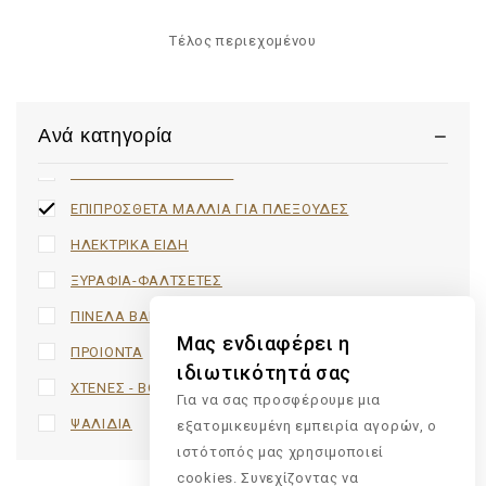
MOROCCANOIL
Τέλος περιεχομένου
TOOLS & ΑΝΑΛΩΣΙΜΑ
Uncategorized
Ανά κατηγορία
ΕΙΔΗ ΒΑΦΕΙΟΥ
ΕΠΙΠΛΑ - ΕΞΟΠΛΙΣΜΟΣ
ΕΠΙΠΡΟΣΘΕΤΑ ΜΑΛΛΙΑ ΓΙΑ ΠΛΕΞΟΥΔΕΣ
ΗΛΕΚΤΡΙΚΑ ΕΙΔΗ
ΞΥΡΑΦΙΑ-ΦΑΛΤΣΕΤΕΣ
ΠΙΝΕΛΑ BARBER
Μας ενδιαφέρει η
ΠΡΟΙΟΝΤΑ
ιδιωτικότητά σας
ΧΤΕΝΕΣ - ΒΟΥΡΤΣΕΣ
Για να σας προσφέρουμε μια
ΨΑΛΙΔΙΑ
εξατομικευμένη εμπειρία αγορών, ο
ιστότοπός μας χρησιμοποιεί
cookies. Συνεχίζοντας να