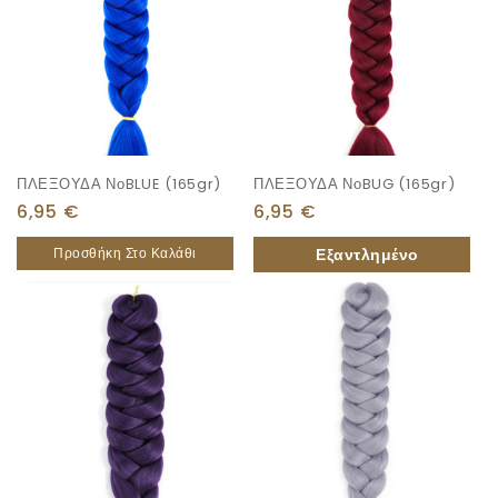
ΠΛΕΞΟΥΔΑ ΝοBLUE (165gr)
ΠΛΕΞΟΥΔΑ ΝοBUG (165gr)
6,95
€
6,95
€
Προσθήκη Στο Καλάθι