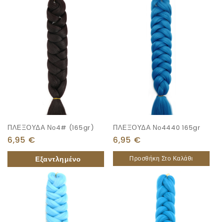
ΠΛΕΞΟΥΔΑ Νο4# (165gr)
ΠΛΕΞΟΥΔΑ Νο4440 165gr
6,95
€
6,95
€
Προσθήκη Στο Καλάθι