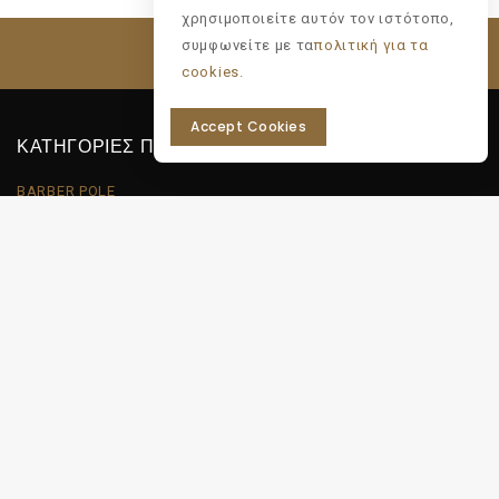
χρησιμοποιείτε αυτόν τον ιστότοπο,
συμφωνείτε με τα
πολιτική για τα
cookies.
Accept Cookies
ΚΑΤΗΓΟΡΙΕΣ ΠΡΟΪΟΝΤΩΝ
BARBER POLE
Gadgets & More
MOROCCANOIL
TOOLS & ΑΝΑΛΩΣΙΜΑ
Uncategorized
ΕΙΔΗ ΒΑΦΕΙΟΥ
ΕΠΙΠΛΑ - ΕΞΟΠΛΙΣΜΟΣ
ΕΠΙΠΡΟΣΘΕΤΑ ΜΑΛΛΙΑ ΓΙΑ ΠΛΕΞΟΥΔΕΣ