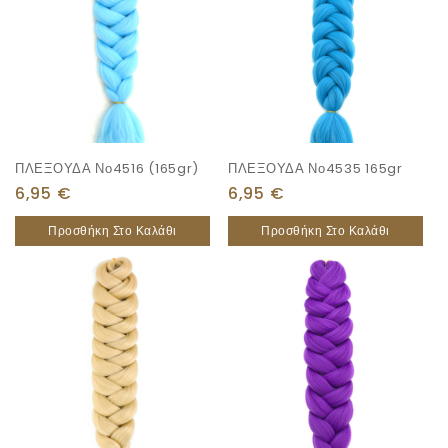
ΠΛΕΞΟΥΔΑ Νο4516 (165gr)
ΠΛΕΞΟΥΔΑ Νο4535 165gr
6,95
€
6,95
€
Προσθήκη Στο Καλάθι
Προσθήκη Στο Καλάθι