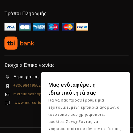
Τρόποι Πληρωμής
Στοιχεία Επικοινωνίας
Δημοκρατίας 5β Λιμένας Χερσονήσου, 70014
Μας ενδιαφέρει η
+306984196022
ιδιωτικότητά σας
mercuriseshop@gmail.com
Για να σας προσφέρουμε μια
www.mercuriseshop.gr
εξατομικευμένη εμπειρία αγορών, ο
ιστότοπός μας χρησιμοποιεί
cookies. Συνεχίζοντας να
χρησιμοποιείτε αυτόν τον ιστότοπο,