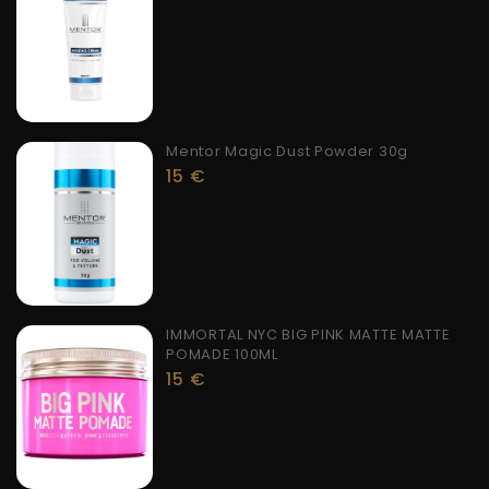
Mentor Magic Dust Powder 30g
15
€
IMMORTAL NYC BIG PINK MATTE MATTE
POMADE 100ML
15
€