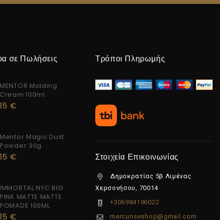
ρα σε Πωλήσεις
Τρόποι Πληρωμής
MENTOR Molding
Cream 100ml
15
€
Mentor Magic Dust
Powder 30g
15
€
Στοιχεία Επικοινωνίας
Δημοκρατίας 5β Λιμένας
IMMORTAL NYC BIG
Χερσονήσου, 70014
PINK MATTE MATTE
+306984196022
POMADE 100ML
15
€
mercuriseshop@gmail.com