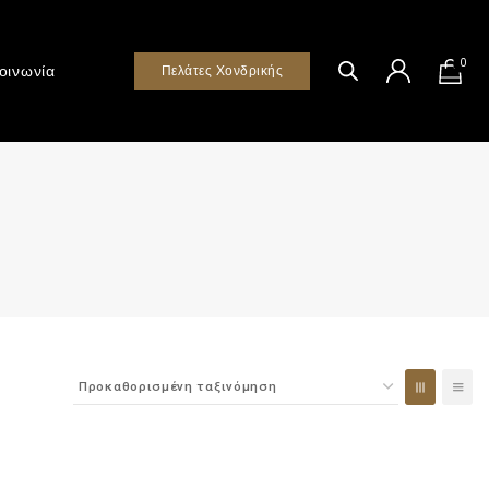
0
οινωνία
Πελάτες Χονδρικής