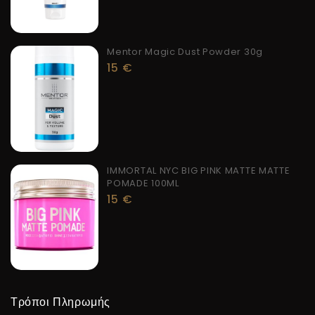
Mentor Magic Dust Powder 30g
15
€
IMMORTAL NYC BIG PINK MATTE MATTE
POMADE 100ML
15
€
Τρόποι Πληρωμής