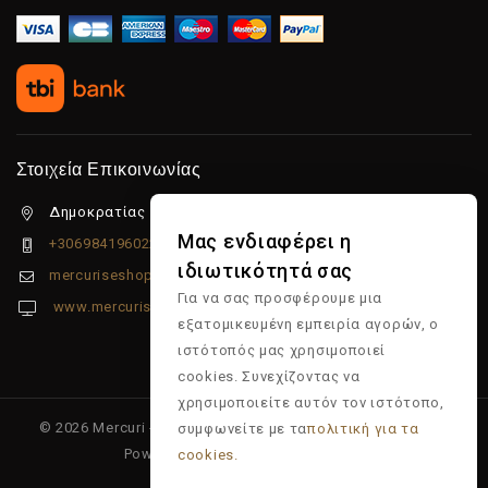
Στοιχεία Επικοινωνίας
Δημοκρατίας 5β Λιμένας Χερσονήσου, 70014
Μας ενδιαφέρει η
+306984196022
ιδιωτικότητά σας
mercuriseshop@gmail.com
Για να σας προσφέρουμε μια
www.mercuriseshop.gr
εξατομικευμένη εμπειρία αγορών, ο
ιστότοπός μας χρησιμοποιεί
cookies. Συνεχίζοντας να
χρησιμοποιείτε αυτόν τον ιστότοπο,
© 2026 Mercuri - Είδη κομμωτηρίου - Επώνυμα προϊόντα -
συμφωνείτε με τα
πολιτική για τα
Powered & Supported by
Multiapp
cookies.