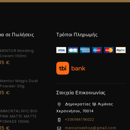
ρα σε Πωλήσεις
Τρόποι Πληρωμής
MENTOR Molding
Cream 100ml
15
€
Mentor Magic Dust
Powder 30g
15
€
Στοιχεία Επικοινωνίας
Δημοκρατίας 5β Λιμένας
IMMORTAL NYC BIG
Χερσονήσου, 70014
PINK MATTE MATTE
+306984196022
POMADE 100ML
15
€
mercuriseshop@gmail.com