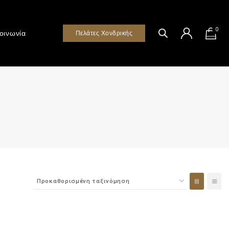
0
οινωνία
Πελάτες Χονδρικής